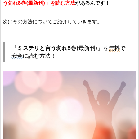
う勿れ
8巻(最新刊)」を読む方法
があるんです！
次はその方法についてご紹介していきます。
『
ミステリと言う勿れ
8巻(最新刊)』を
無料
で
安全
に読む方法！