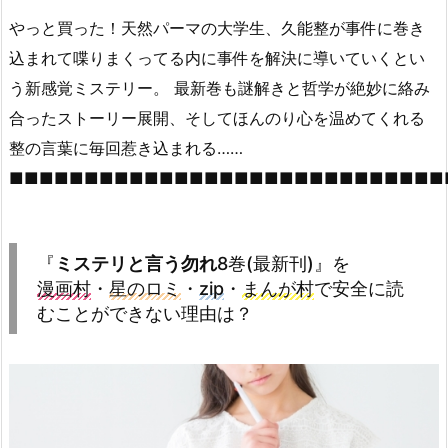
やっと買った！天然パーマの大学生、久能整が事件に巻き
込まれて喋りまくってる内に事件を解決に導いていくとい
う新感覚ミステリー。 最新巻も謎解きと哲学が絶妙に絡み
合ったストーリー展開、そしてほんのり心を温めてくれる
整の言葉に毎回惹き込まれる……
■■■■■■■■■■■■■■■■■■■■■■■■■■■■■
『
ミステリと言う勿れ
8巻(最新刊)』を
漫画村
・
星のロミ
・
zip
・
まんが村
で安全に読
むことができない理由は？