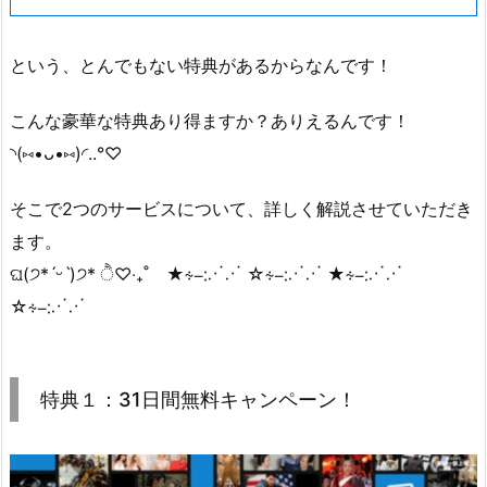
という、とんでもない特典があるからなんです！
こんな豪華な特典あり得ますか？ありえるんです！
◝(⑅•ᴗ•⑅)◜..°♡
そこで2つのサービスについて、詳しく解説させていただき
ます。
ଘ(੭*ˊᵕˋ)੭* ੈ♡‧₊˚ ★∻∹⋰⋰ ☆∻∹⋰⋰ ★∻∹⋰⋰
☆∻∹⋰⋰
特典１：31日間無料キャンペーン！