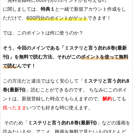
に関しましては、
特典１
と一緒で新規アカウント作成をし
ただけで、
600円分のポイントがゲット
できます！
では、このポイントは何に使うのか？
そう、今回のメインである「
ミステリと言う勿れ
8巻(最新
刊)」を無料で読む方法、それがこの
ポイントを使って無料
で読む
んです！
この方法だと違法ではなく安心して「
ミステリと言う勿れ8
巻(最新刊)
」読むことができるのです。 ちなみにこのポイ
ントは、新規登録した時点でもらえますので、
解約
しても
残ったまま
いつでも好きな時に使えます。
そのため「
ミステリと言う勿れ8巻(最新刊)
」などの漫画を
読みたい人や、アニメ、映画を無料で見たい人のほとんど