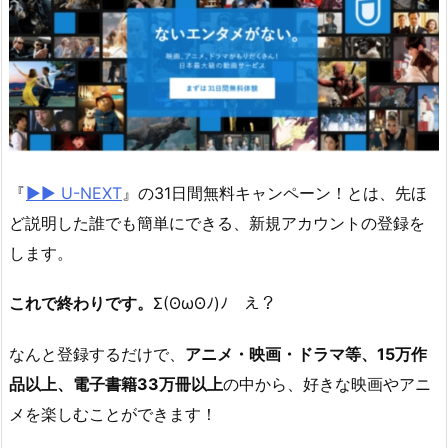
『
▶︎▶︎ U-NEXT
』の31日間無料キャンペーン！とは、先ほ
ど説明した誰でも簡単にできる、新規アカウントの登録を
します。
これで終わりです。
Σ(ʘωʘﾉ)ﾉ え？
なんと登録するだけで、
アニメ・映画・ドラマ等、15万作
品以上、電子書籍33万冊以上
の中から、好きな映画やアニ
メを楽しむことができます！