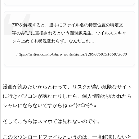
ZIPを解凍すると、勝手にファイル名の特定位置の特定文
字のみ"_"に置換されるという謎現象発生。ウイルススキャ
ンを止めても状況変わらず。なんだこれ…
https://twitter.com/tokihiro_naito/status/1209006015166873600
漫画が読みたいからと行って、リスクが高い危険なサイト
に行きパソコンが壊れたりしたら、個人情報が抜かれたら
シャレにならないですからね ๐·°(৹˃ᗝ˂৹)°·๐
そしてこちらはスマホでは見れないのです。
このダウンロードファイルというのは、一度解凍しないと