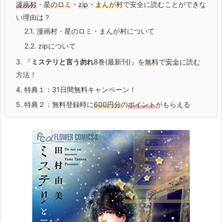
漫画村
・
星のロミ
・
zip
・
まんが村
で安全に読むことができな
い理由は？
2.1.
漫画村・星のロミ・まんが村について
2.2.
zipについて
3.
『
ミステリと言う勿れ
8巻(最新刊)』を
無料
で
安全
に読む
方法！
4.
特典１：31日間無料キャンペーン！
5.
特典２：無料登録時に
600円分
の
ポイント
がもらえる