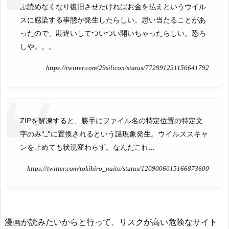
ぶ読めなくなり復旧させたければお金を払えというウイル
スに感染する事態が発生したらしい。思い当たることがあ
ったので、勘違いしてついつい開いちゃったらしい。恐ろ
しや。。。
https://twitter.com/29silicon/status/772991231156641792
ZIPを解凍すると、勝手にファイル名の特定位置の特定文
字のみ"_"に置換されるという謎現象発生。ウイルススキャ
ンを止めても状況変わらず。なんだこれ…
https://twitter.com/tokihiro_naito/status/1209006015166873600
漫画が読みたいからと行って、リスクが高い危険なサイト