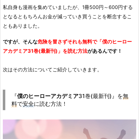
私自身も漫画を集めていましたが、1冊500円～600円する
となるともちろんお金が減っていき買うことを断念するこ
ともありました。
ですが、そんな
危険を冒さずそれも無料で「
僕のヒーロー
アカデミア
31巻(最新刊)」を読む方法
があるんです！
次はその方法についてご紹介していきます。
『
僕のヒーローアカデミア
31巻(最新刊)』を
無
料
で
安全
に読む方法！