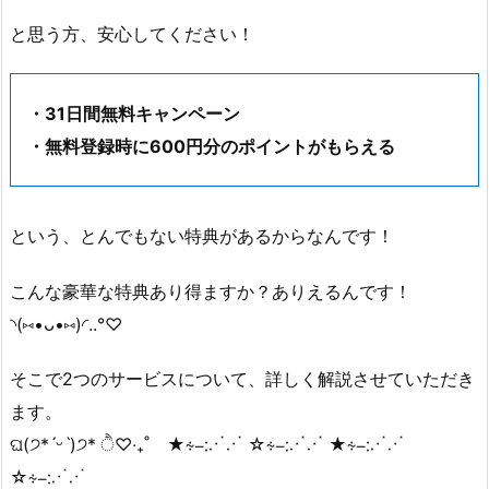
と思う方、安心してください！
・31日間無料キャンペーン
・無料登録時に600円分のポイントがもらえる
という、とんでもない特典があるからなんです！
こんな豪華な特典あり得ますか？ありえるんです！
◝(⑅•ᴗ•⑅)◜..°♡
そこで2つのサービスについて、詳しく解説させていただき
ます。
ଘ(੭*ˊᵕˋ)੭* ੈ♡‧₊˚ ★∻∹⋰⋰ ☆∻∹⋰⋰ ★∻∹⋰⋰
☆∻∹⋰⋰