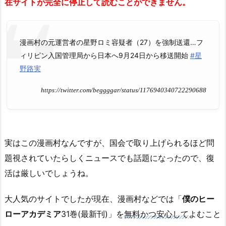
在サイトが完全に停止して読むことができません。
漫画村の元運営者の星野ロミ容疑者（27）を強制送還…フ
ィリピン入国管理局から日本へ9月24日から移送開始
#星
野路実
https://twitter.com/beggggar/status/1176940340722290688
実はこの漫画村なんですが、国会で取り上げられるほど問
題視されていたらしくニュースでも話題になったので、復
活は厳しいでしょうね。
大人気のサイトでしたが現在、漫画村などでは「
僕のヒー
ローアカデミア
31巻(最新刊)」を
無料かつ安心して
よむこと