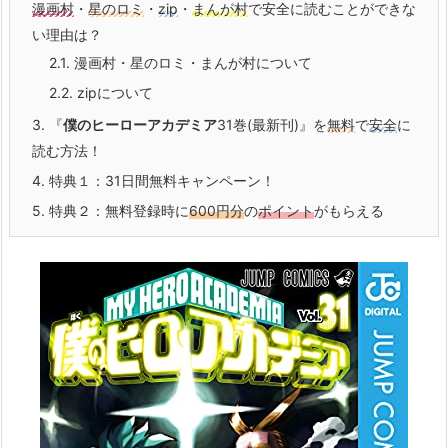
漫画村
・
星のロミ
・
zip
・
まんが村
で安全に読むことができな
い理由は？
2.1.
漫画村・星のロミ・まんが村について
2.2.
zipについて
3.
『
僕のヒーローアカデミア
31巻(最新刊)』を
無料
で
安全
に
読む方法！
4.
特典１：31日間無料キャンペーン！
5.
特典２：無料登録時に
600円分
の
ポイント
がもらえる