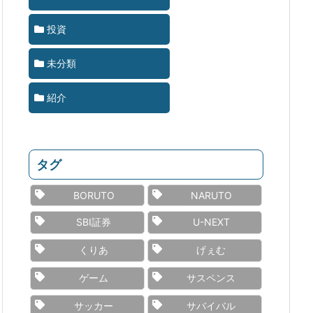
投資
未分類
紹介
タグ
BORUTO
NARUTO
SBI証券
U-NEXT
くりあ
げぇむ
ゲーム
サスペンス
サッカー
サバイバル