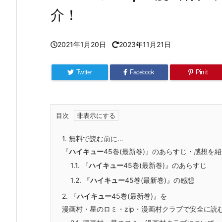
介！
2021年1月20日
2023年11月21日
Twitter
Facebook
Pin it
目次
1.
無料で読む前に…
『
ハイキュー
45巻(最新巻)』のあらすじ・感想を
1.1.
『
ハイキュー
45巻(最新巻)』のあらすじ
1.2.
『
ハイキュー
45巻(最新巻)』の感想
2.
『
ハイキュー
45巻(最新巻)』を
漫画村・星のロミ・zip・漫画村クラブで安全に読