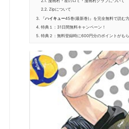
2.1.
漫画村・星のロミ・漫画村クラブについて
2.2.
Zipについて
3.
『
ハイキュー
45巻(最新巻)』を完全無料で読む
4.
特典１：31日間無料キャンペーン！
5.
特典２：無料登録時に600円分のポイントがも