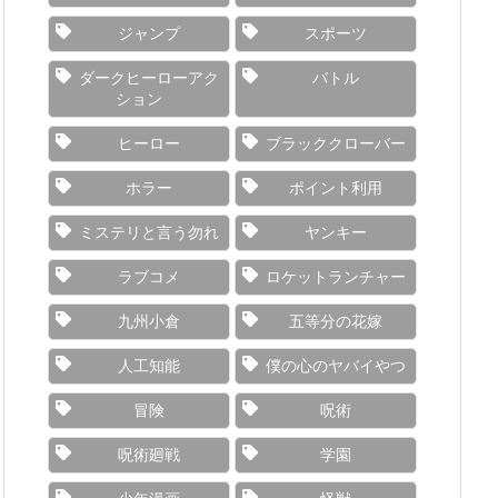
ジャンプ
スポーツ
ダークヒーローアク
バトル
ション
ヒーロー
ブラッククローバー
ホラー
ポイント利用
ミステリと言う勿れ
ヤンキー
ラブコメ
ロケットランチャー
九州小倉
五等分の花嫁
人工知能
僕の心のヤバイやつ
冒険
呪術
呪術廻戦
学園