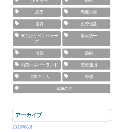
少年漫画
怪獣
恋愛
悪魔の実
投資
投資信託
東京卍リベンジャー
楽天統一
ズ
海賊
節約
約束のネバーランド
資産運用
進撃の巨人
野球
鬼滅の刃
アーカイブ
2025年8月