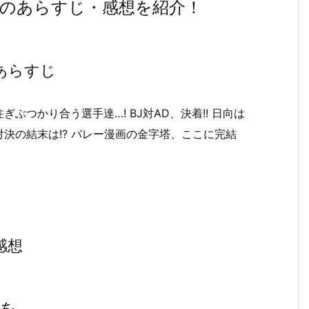
)』のあらすじ・感想を紹介！
のあらすじ
つかり合う選手達…! BJ対AD、決着!! 日向は
決の結末は!? バレー漫画の金字塔、ここに完結
感想
』を