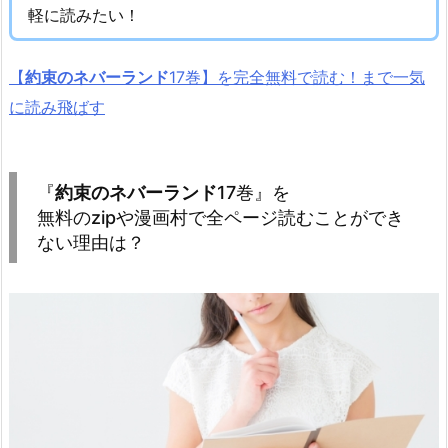
軽に読みたい！
【
約束のネバーランド
17巻】を完全無料で読む！まで一気
に読み飛ばす
『
約束のネバーランド
17巻』を
無料のzipや漫画村で全ページ読むことができ
ない理由は？