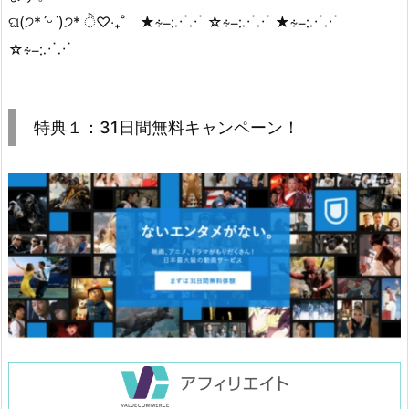
ଘ(੭*ˊᵕˋ)੭* ੈ♡‧₊˚ ★∻∹⋰⋰ ☆∻∹⋰⋰ ★∻∹⋰⋰
☆∻∹⋰⋰
特典１：31日間無料キャンペーン！