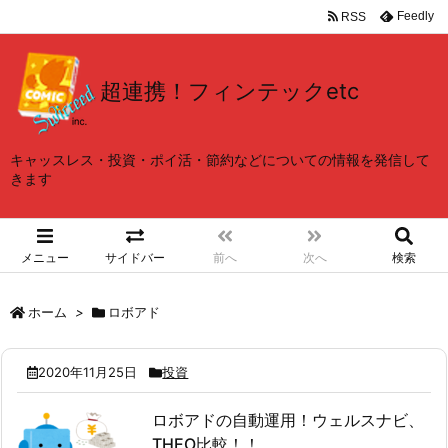
Feedly
RSS
超連携！フィンテックetc
キャッスレス・投資・ポイ活・節約などについての情報を発信して
きます
メニュー
サイドバー
前へ
次へ
検索
ホーム
>
ロボアド
2020年11月25日
投資
ロボアドの自動運用！ウェルスナビ、
THEO比較！！