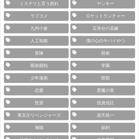
ミステリと言う勿れ
ヤンキー
ラブコメ
ロケットランチャー
九州小倉
五等分の花嫁
人工知能
僕の心のヤバイやつ
冒険
呪術
呪術廻戦
学園
少年漫画
怪獣
恋愛
悪魔の実
投資
投資信託
東京卍リベンジャーズ
楽天統一
海賊
節約